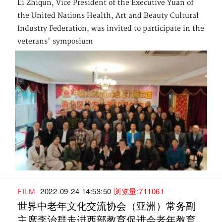
Li Zhiqun, Vice President of the Executive Yuan of
the United Nations Health, Art and Beauty Cultural
Industry Federation, was invited to participate in the
veterans' symposium
FILM
2022-09-24 14:53:50
浏览量:711061
世界中老年文化交流协会（亚洲）常务副
主席李治群走进西部教育促进会老年教育