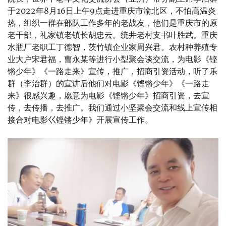
于2022年8月16日上午9点走进重庆市渝北区，不怕高温炎
热，组织一群在部队工作多年的老战友，他们是重庆市的原
老干部，礼家镇老镇长胡忠云。统井老村支书叶胜武。重庆
水瓶厂老职工丁德智，茨竹镇企业家周兴君。农村种养殖专
业大户宋君福，曹永某等进行小型聚会谈交流，为电影《铿
锵少年》《一路走来》宣传，推广，招商引资活动，听了乐
群（李治群）的宣讲后他们对电影《铿锵少年》《一路走
来》很感兴趣，愿意为电影《铿锵少年》招商引资，去宣
传，去传播，去推广。我们通过小坚聚会交流和线上宣传相
接合对电影巜铿锵少年》开展宣传工作。