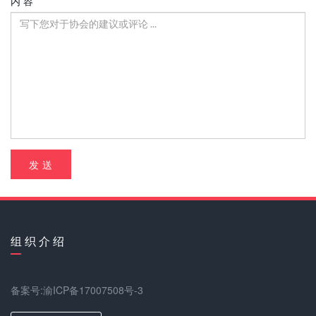
内 容
发 送
组 织 介 绍
备案号:渝ICP备17007508号-3