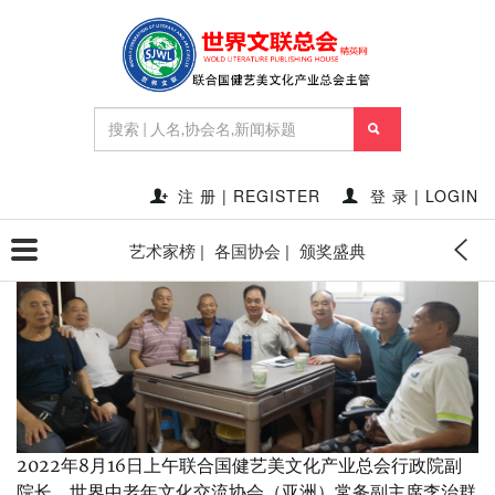
首页
新闻资讯
世界中老年文化交流协会与渝北老干
部聚会交流
2022-08-17 14:25:41
点赞量:
13915
点击量:
249298
作者:
秘书处SECRETARY'S OFFICE
注 册 | REGISTER
登 录 | LOGIN
艺术家榜 |
各国协会 |
颁奖盛典
2022年8月16日上午联合国健艺美文化产业总会行政院副
院长，世界中老年文化交流协会（亚洲）常务副主席李治群