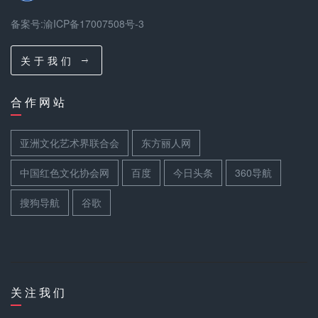
备案号:渝ICP备17007508号-3
关 于 我 们
秦岚
合 作 网 站
亚洲文化艺术界联合会
东方丽人网
中国红色文化协会网
百度
今日头条
360导航
吴谨言
搜狗导航
谷歌
乐聪
关 注 我 们