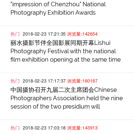
"impression of Chenzhou" National
Photography Exhibition Awards
热门
2018-02-23 17:21:35
浏览量:142654
丽水摄影节伴全国影展同期开幕Lishui
Photography Festival with the national
film exhibition opening at the same time
热门
2018-02-23 17:17:37
浏览量:160187
中国摄协召开九届二次主席团会Chinese
Photographers Association held the nine
session of the two presidium will
热门
2018-02-23 17:03:18
浏览量:143913