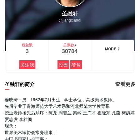
圣融轩
@jiangxiaoqi
粉丝数
总票数+
MORE
3
30784
关注我
投票
赞赏
圣融轩的简介
查看更多
姜晓琦：男 1962年7月出生 学士学位，高级美术教师。
先后毕业于青海师范大学艺术系和河北师范大学教育系
授业老师按先后顺序：陈龙 周若兰 秦岭 王广才 崔晓东 孔燕 梅婉婷
贾志发 李壮阁
现为：
世界美术家协会常务理事；
中国书画家协会理事；