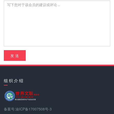
发 送
组 织 介 绍
备案号:渝ICP备17007508号-3