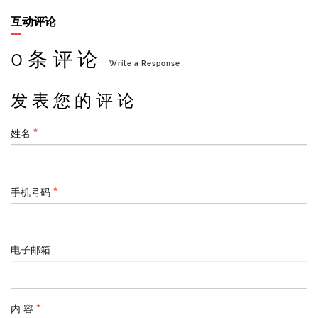
互动评论
0 条 评 论
Write a Response
发 表 您 的 评 论
姓名
手机号码
电子邮箱
内 容