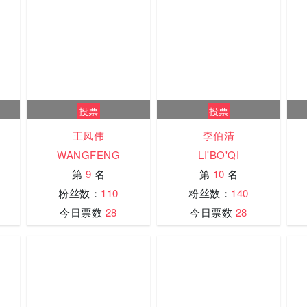
投票
投票
王凤伟
李伯清
WANGFENG
LI'BO'QI
第
9
名
第
10
名
粉丝数：
110
粉丝数：
140
今日票数
28
今日票数
28