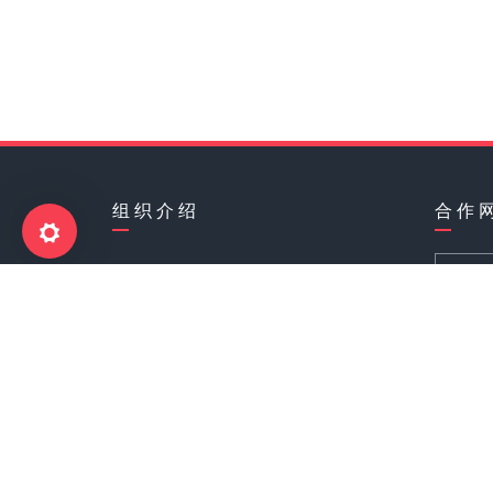
组 织 介 绍
合 作 
亚洲
备案号:渝ICP备17007508号-3
东方
关 于 我 们
百度
搜狗