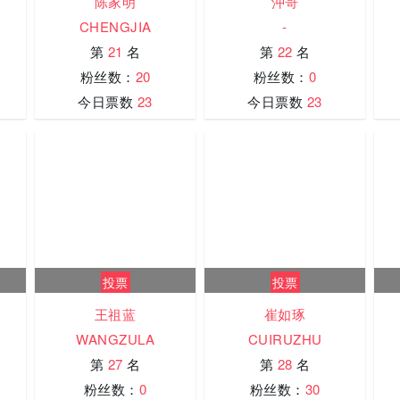
陈家明
沖哥
CHENGJIA
-
第
21
名
第
22
名
粉丝数：
20
粉丝数：
0
今日票数
23
今日票数
23
投票
投票
王祖蓝
崔如琢
WANGZULA
CUIRUZHU
第
27
名
第
28
名
粉丝数：
0
粉丝数：
30