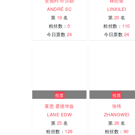
安德列·许尔勒
林熙蕾
ANDRÉ SC
LINXILEI
第
19
名
第
20
名
粉丝数：
0
粉丝数：
110
今日票数
24
今日票数
24
投票
投票
莱恩·爱德华兹
张伟
LANE EDW
ZHANGWEI
第
25
名
第
26
名
粉丝数：
129
粉丝数：
90