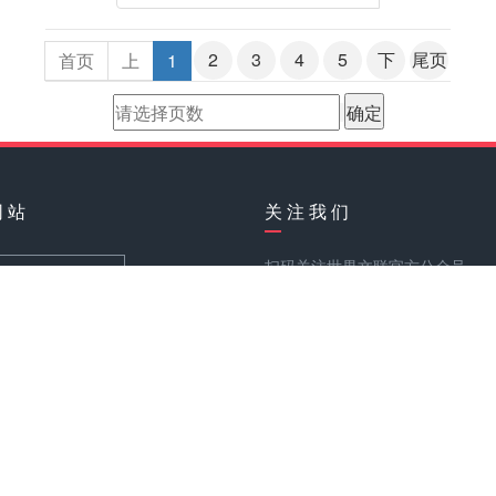
2
3
4
5
下
尾页
首页
上
1
网 站
关 注 我 们
扫码关注世界文联官方公众号
文化艺术界联合会
丽人网
中国红色文化协会网
今日头条
360导航
导航
谷歌