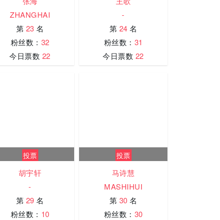
张海
王歌
ZHANGHAI
-
第
23
名
第
24
名
粉丝数：
32
粉丝数：
31
今日票数
22
今日票数
22
投票
投票
胡宇轩
马诗慧
-
MASHIHUI
第
29
名
第
30
名
粉丝数：
10
粉丝数：
30