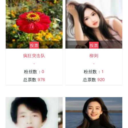
投票
投票
疯狂突击队
柳则
-
-
粉丝数：
0
粉丝数：
1
总票数
976
总票数
920