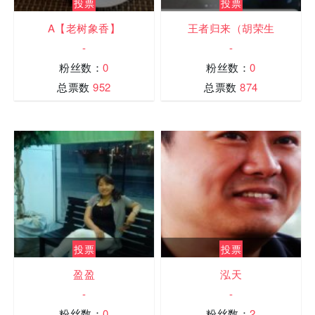
投票
投票
A【老树象香】
王者归来（胡荣生
-
-
粉丝数：
0
粉丝数：
0
总票数
952
总票数
874
投票
投票
盈盈
泓天
-
-
粉丝数：
0
粉丝数：
2