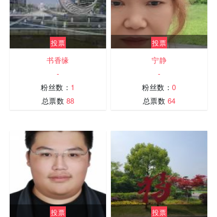
投票
投票
书香缘
宁静
-
-
粉丝数：
1
粉丝数：
0
总票数
88
总票数
64
投票
投票