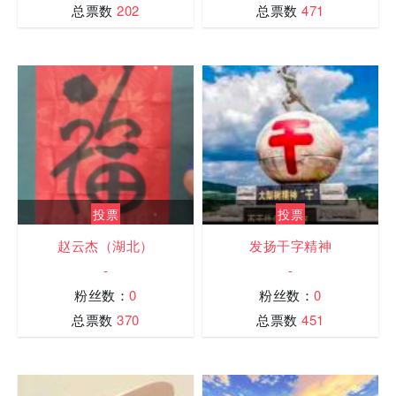
总票数
202
总票数
471
投票
投票
赵云杰（湖北）
发扬干字精神
-
-
粉丝数：
0
粉丝数：
0
总票数
370
总票数
451