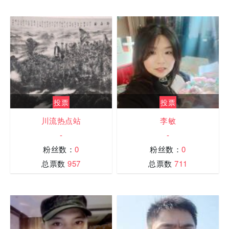
投票
投票
川流热点站
李敏
-
-
粉丝数：
0
粉丝数：
0
总票数
957
总票数
711