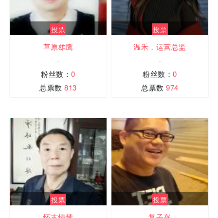
投票
投票
草原雄鹰
温禾，运营总监
-
-
粉丝数：
0
粉丝数：
0
总票数
813
总票数
974
投票
投票
怀古情愫
复子兴