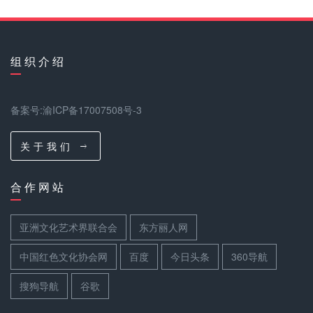
组 织 介 绍
备案号:渝ICP备17007508号-3
关 于 我 们
合 作 网 站
亚洲文化艺术界联合会
东方丽人网
中国红色文化协会网
百度
今日头条
360导航
搜狗导航
谷歌