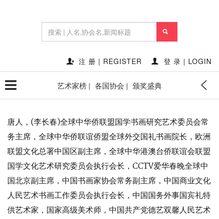
首页
新闻资讯
德艺双馨人民艺术家——唐人（李长
春）
2023-06-09 11:59:02
点赞量:
34824
点击量:
589334
注 册 | REGISTER
登 录 | LOGIN
作者:
秘书处SECRETARY'S OFFICE
艺术家榜 |
各国协会 |
颁奖盛典
唐人，(李长春)全球中华侨联盟国学书画研究艺术委员会常
务主席，全球中华侨联谊侨盟全球外交国礼书画院长，欧洲
联盟文化总署中国区副主席，全球中华港澳台侨联谊会联盟
国学文化艺术研究委员会执行会长，CCTV爱华春晚全球中
国北京副主席，中国书画家协会常务副主席，中国商业文化
人民艺术书画工作委员会执行会长，中国国务外事国宾礼特
供艺术家，国家高级美术师，中国共产党德艺双馨人民艺术