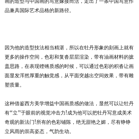
画的造型与中国画的写意嫁接而活，走出了一条中国写意作
品兼具国际艺术品格的新路径。
因为他的造型技法相当精湛，所以在牡丹形象的刻画上就有
更多的操作空间，色彩和复沓层层渲染，带有油画材料的摭
盖思路，在表现铿锵质感的时候，可以通过色彩的积沓让画
面显发浑然厚重的触觉感，从平面突越出空间效果，带有雕
塑质量。
这种借鉴西方美学增益中国画质感的做法，显然可以让牡丹
有“立”于眼前的视觉冲击力!成为他可以把牡丹写意成美术
奇观的新法门!所有的色彩铺陈，绝无甜艳之媚，尽有铮铮
立风雨的崇高姿态，气韵生动。