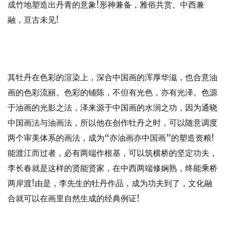
成竹地塑造出丹青的意象!形神兼备，雅俗共赏。中西兼
融，亘古未见!
其牡丹在色彩的渲染上，深合中国画的浑厚华滋，也合意油
画的色彩流丽。色彩的铺陈，不但有光色，亦有光泽。色源
于油画的光影之法，泽来源于中国画的水润之功，因为通晓
中国画法与油画法，所以他在创作牡丹之时，可以随意调度
两个审美体系的画法，成为“亦油画亦中国画”的塑造资粮!
能渡江而过者，必有两端作根基，可以筑横桥的坚定功夫，
李长春就是这样的贤能贤家，在中西两端修娴熟，终能乘桥
两岸渡!由是，李先生的牡丹作品，成为功夫到了，文化融
合就可以在画里自然生成的经典例证!