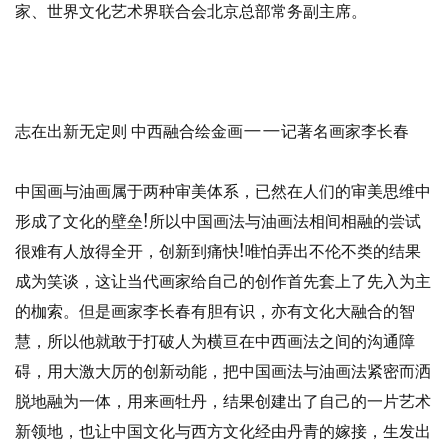
家、世界文化艺术界联合会北京总部常务副主席。
志在出新无定则 中西融合绘金画——记著名画家李长春
中国画与油画属于两种审美体系，已然在人们的审美思维中
形成了文化的壁垒!所以中国画法与油画法相间相融的尝试
很难有人放得全开，创新到痛快!唯怕弄出不伦不类的结果
成为笑谈，这让当代画家给自己的创作首先套上了先入为主
的枷索。但是画家李长春有胆有识，亦有文化大融合的智
慧，所以他就敢于打破人为横亘在中西画法之间的沟通障
碍，用大激大厉的创新动能，把中国画法与油画法紧密而洒
脱地融为一体，用来画牡丹，结果创建出了自己的一片艺术
新领地，也让中国文化与西方文化经由丹青的嫁接，生发出