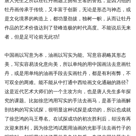
唐人先生之所以在牡丹画题上拥有王者的誉冠，是因为他的
牡丹画传承于传统，又丰富于创新，无论是形态与神态，或
是文化境界的构造上，都功显劲拔，独树一帜，从而让牡丹
作品的艺术价值达到了登峰造极的时代高度。不能说后无来
者，但是足可论前无此功!
中国画以写意为本，油画以写实为能。写意容易略其形态
美，写实容易淡化意向美，所以单纯的用中国画法去意画牡
丹，或是用单纯的油画手段去实画牡丹，都是有利有弊，不
可双全的两难。能不能从中打通中西绘画文化通融的路径?
这是近代艺术大师们的一个主攻方向，也是唐人先生多年探
究的课题。比如徐悲鸿用写实的手法去画马，是基于油画解
剖结构的写实试探，很明显这种试探是成功的，所以也成就
了徐悲鸿的马王尊名。在试探成功的初次胜利后，却没有再
次迎来胜利，因为徐悲鸿试图用油画的光影手法去画竹子的