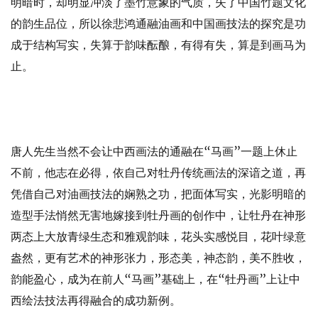
明暗时，却明显冲淡了墨竹意象的气质，失了中国竹题文化
的韵生品位，所以徐悲鸿通融油画和中国画技法的探究是功
成于结构写实，失算于韵味酝酿，有得有失，算是到画马为
止。
唐人先生当然不会让中西画法的通融在“马画”一题上休止
不前，他志在必得，依自己对牡丹传统画法的深谙之道，再
凭借自己对油画技法的娴熟之功，把面体写实，光影明暗的
造型手法悄然无害地嫁接到牡丹画的创作中，让牡丹在神形
两态上大放青绿生态和雅观韵味，花头实感悦目，花叶绿意
盎然，更有艺术的神形张力，形态美，神态韵，美不胜收，
韵能盈心，成为在前人“马画”基础上，在“牡丹画”上让中
西绘法技法再得融合的成功新例。