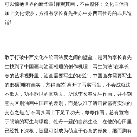
可以惊艳世界的新华章!仰观其画，不由感怀：文化自信再
加上文化博涉，方得有李长春先生亦中亦西画牡丹的非凡造
诣!
敢于打破中西文化在绘画法度之间的壁垒，是因为李长春先
生找到了中国画与油画相通的创作机理：写生为法!在李长
春的艺术视野里，油画需要写生的积淀，中国画亦需要写生
的磨砺!唯有画实，方得画芯!离开了写实写生，不会成就法
不欺人，功不欺世的真功夫。所以李长春先生作画，并不刻
意去区别油画中国画的差别，而是认准了诸画皆需有实法的
交点之焦点!在写实写上下足了功夫，每每作画，总有置物
于眼前的写生与琢磨。牡丹一题的自然生态，在他的心田里
已经扎下深根，随里可以成为萌发于心意的形象，继而胸有