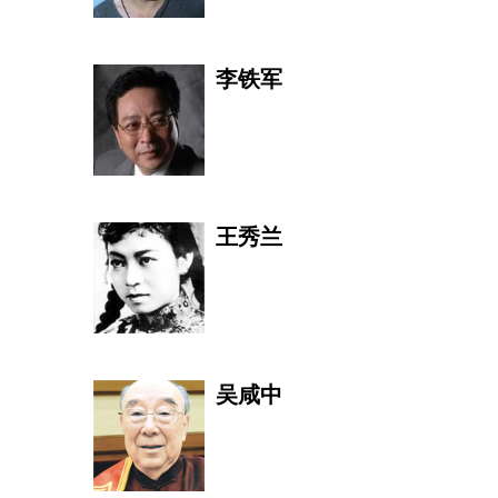
李铁军
王秀兰
吴咸中