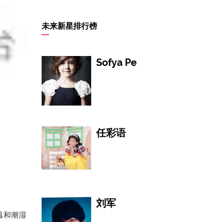
康妮·尼尔森
未来新星排行榜
Sofya Pe
刘素清
任彩语
陈维亚
刘军
温和潮湿