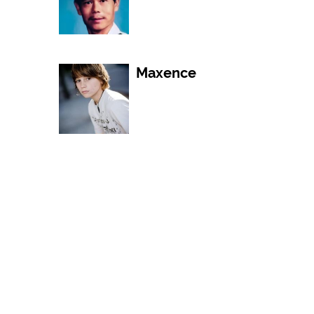
王朱筱寅
Maxence
张宇欣
孟世强
乐德