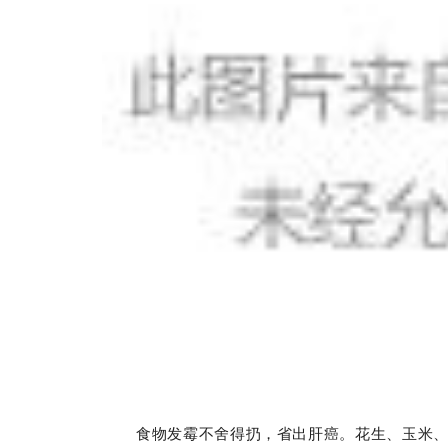
食物发霉不舍得扔，省出肝癌。花生、玉米