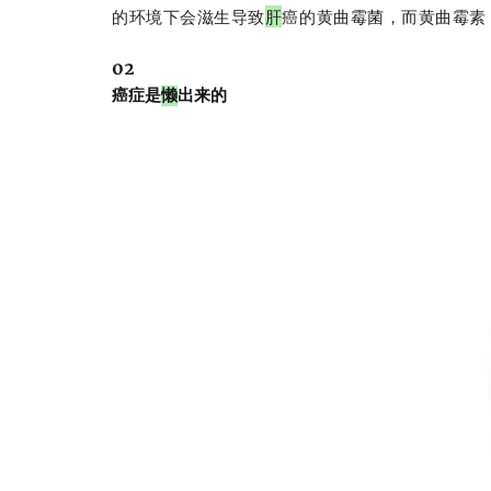
的环境下会滋生导致
肝
癌的黄曲霉菌，而黄曲霉素
02
癌症是
懒
出来的