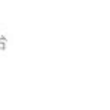
周漾玥
汤佳桦
刘若鑫