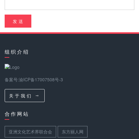
发 送
组 织 介 绍
备案号:渝ICP备17007508号-3
关 于 我 们
合 作 网 站
亚洲文化艺术界联合会
东方丽人网