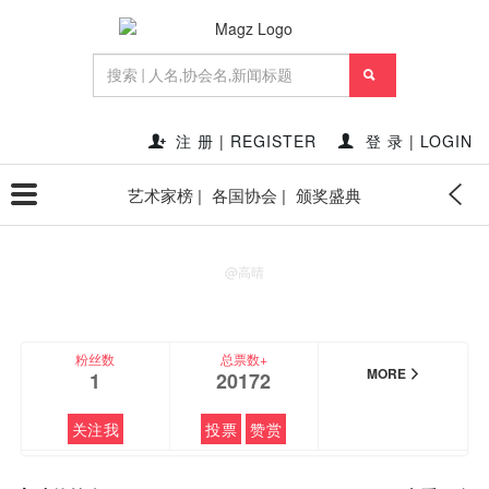
FEATURED
注 册 | REGISTER
登 录 | LOGIN
艺术家榜 |
各国协会 |
颁奖盛典
高晴
@高晴
粉丝数
总票数+
MORE
1
20172
关注我
投票
赞赏