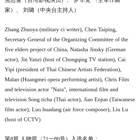
焦恩俊（台湾影视演员）、 罗华党 〈空军作曲
家）、 刘璐（中央台主持人）
Zhang Zhuoya (military ci writer), Chen Taiping,
Secretary General of the Organizing Committee of the
five elders project of China, Natasha Jinsky (German
actor), Jin Yanzi (host of Chongqing TV station), Cai
Yipi (president of Thai Chinese Artists Federation),
Malan (Huangmei opera performing artist), Chris Film
and television actor "Nara", international film and
television Song ticha (Thai actor), Jiao Enjun (Taiwanese
film actor), Luo huadang (air force composer), Liu Lu
(host of CCTV)
第8篇 人物篇〈71一80号）入选名单；