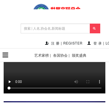
首页
新闻资讯
2022国庆专场《罗华党钢琴声乐交响
音乐会》即将开演
2022-08-24 11:42:14
点赞量:
20614
点击量:
410773
作者:
秘书处SECRETARY'S OFFICE
注 册 | REGISTER
登 录 | L
艺术家榜 |
各国协会 |
颁奖盛典