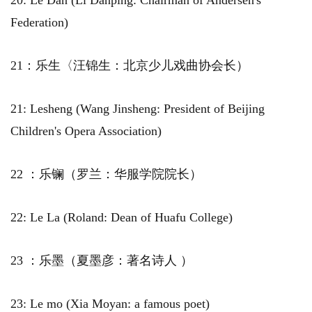
20: Le Dan (Li Danping: Chairman of Andersen's
Federation)
21：乐生〈汪锦生：北京少儿戏曲协会长）
21: Lesheng (Wang Jinsheng: President of Beijing
Children's Opera Association)
22 ：乐镧（罗兰：华服学院院长）
22: Le La (Roland: Dean of Huafu College)
23 ：乐墨（夏墨彦：著名诗人 ）
23: Le mo (Xia Moyan: a famous poet)