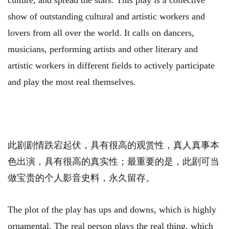
culture, and spread the stars. This play is a collective
show of outstanding cultural and artistic workers and
lovers from all over the world. It calls on dancers,
musicians, performing artists and other literary and
artistic workers in different fields to actively participate
and play the most real themselves.
此剧剧情跌宕起伏，具有很高的观赏性，真人真事本
色出演，具有很高的真实性；最重要的是，此剧可当
做宝贵的个人影音史料，永久留存。
The plot of the play has ups and downs, which is highly
ornamental. The real person plays the real thing, which