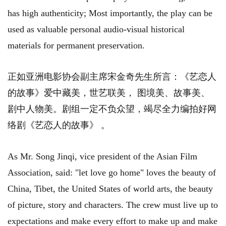
has high authenticity; Most importantly, the play can be
used as valuable personal audio-visual historical
materials for permanent preservation.
正如亚洲电影协会副主席宋金奇先生所言：《艺恋人
的故事》爱中藏美，世艺联美， 图境美、故事美、
剧中人物美。剧组一定不负众望，竭尽全力编拍好网
络剧《艺恋人的故事》 。
As Mr. Song Jinqi, vice president of the Asian Film
Association, said: "let love go home" loves the beauty of
China, Tibet, the United States of world arts, the beauty
of picture, story and characters. The crew must live up to
expectations and make every effort to make up and make