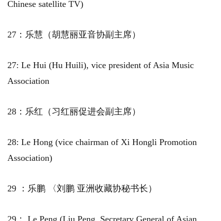
Chinese satellite TV)
27：乐慧（胡慧丽亚音协副主席）
27: Le Hui (Hu Huili), vice president of Asia Music
Association
28：乐红（习红丽促进会副主席）
28: Le Hong (vice chairman of Xi Hongli Promotion
Association)
29 ：乐鹏 〈刘鹏 亚洲收藏协秘书长）
29： Le Peng (Liu Peng, Secretary General of Asian