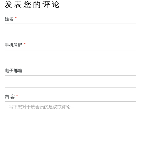
发 表 您 的 评 论
姓名
手机号码
电子邮箱
内 容