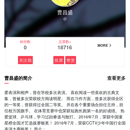
曹昌盛
@
粉丝数
总票数+
MORE
0
18716
关注我
投票
赞赏
曹昌盛的简介
查看更多
爱表演和相声，曾在学校多次表演。 喜欢阅读一些喜欢的古典文
集，曾被多次荣获校方阅读明星。 而在习作方面，曾多次获得全区
的一等奖，曾获得过全国二等奖。 并在各个重要场合担任主持，担
任校方国旗手。 在体育竞赛中也荣获短跑长跑第一名的好成绩。 热
爱篮球、乒乓球，学习过跆拳道与散打。 2016年7月，荣获中国童
星榜全国才艺选拔赛银奖！ 2016年7月，荣获CCTV少年中国行全国
表演大赛银奖！ 简介：