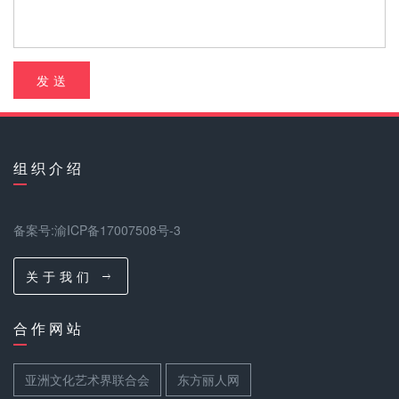
发 送
组 织 介 绍
备案号:渝ICP备17007508号-3
关 于 我 们
合 作 网 站
亚洲文化艺术界联合会
东方丽人网