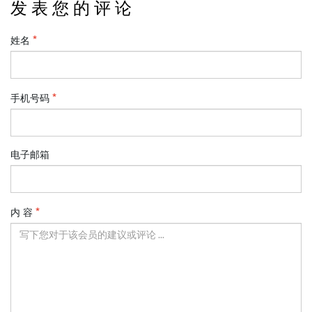
发 表 您 的 评 论
姓名
手机号码
电子邮箱
内 容