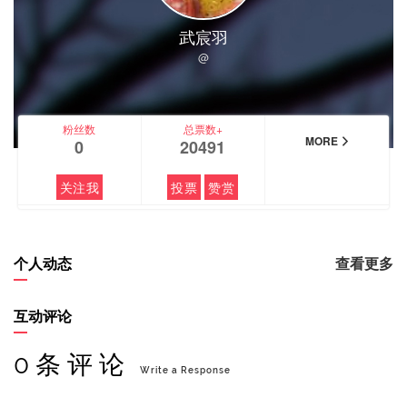
武宸羽
@
粉丝数
总票数+
MORE
0
20491
关注我
投票
赞赏
个人动态
查看更多
互动评论
0 条 评 论
Write a Response