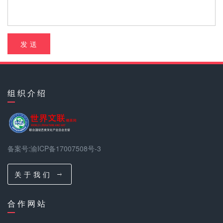
发 送
组 织 介 绍
备案号:渝ICP备17007508号-3
关 于 我 们
合 作 网 站