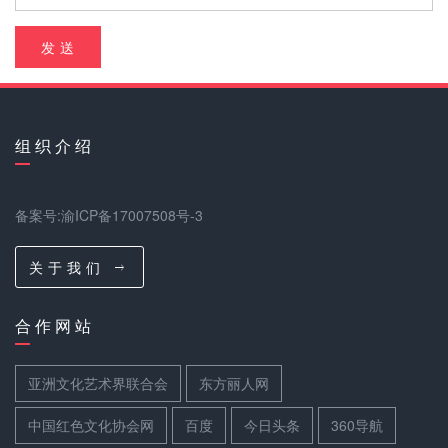
发 送
组 织 介 绍
备案号:渝ICP备17007508号-3
关 于 我 们
合 作 网 站
亚洲文化艺术界联合会
东方丽人网
中国红色文化协会网
百度
今日头条
360导航