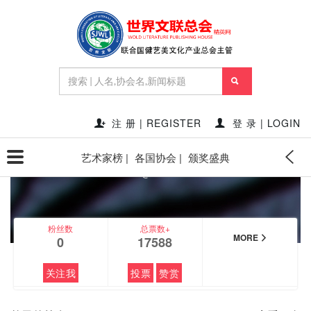
FEATURED
注 册 | REGISTER
登 录 | LOGIN
艺术家榜 |
各国协会 |
颁奖盛典
竹子
@zhuzi
粉丝数
总票数+
MORE
0
17588
关注我
投票
赞赏