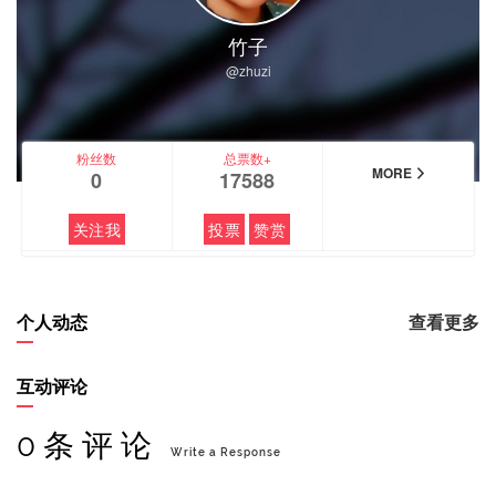
竹子
@zhuzi
粉丝数
总票数+
MORE
0
17588
关注我
投票
赞赏
个人动态
查看更多
互动评论
0 条 评 论
Write a Response