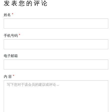
发 表 您 的 评 论
姓名
手机号码
电子邮箱
内 容