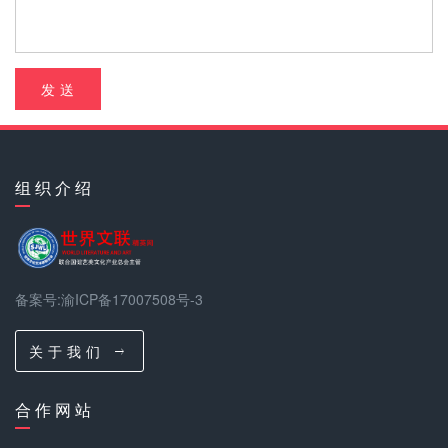
发 送
组 织 介 绍
备案号:渝ICP备17007508号-3
关 于 我 们
合 作 网 站