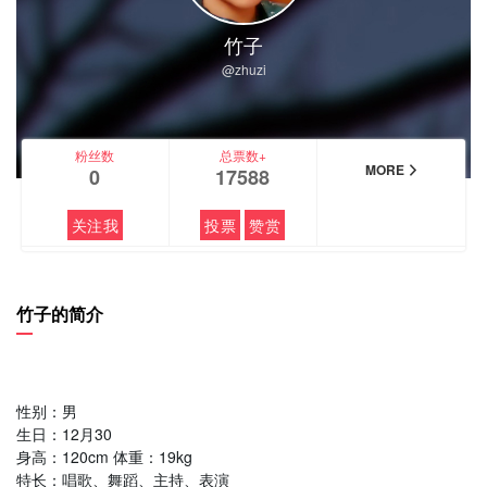
竹子
@zhuzi
粉丝数
总票数+
MORE
0
17588
关注我
投票
赞赏
竹子的简介
性别：男
生日：12月30
身高：120cm 体重：19kg
特长：唱歌、舞蹈、主持、表演