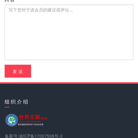
发 送
组 织 介 绍
备案号:渝ICP备17007508号-3