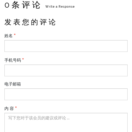
0 条 评 论
Write a Response
发 表 您 的 评 论
姓名
手机号码
电子邮箱
内 容