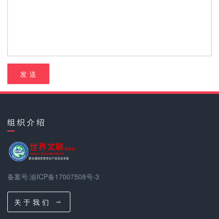
发 送
组 织 介 绍
备案号:渝ICP备17007508号-3
关 于 我 们