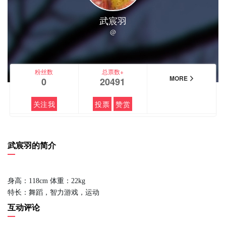
武宸羽
@
粉丝数
总票数+
MORE
0
20491
关注我
投票
赞赏
武宸羽的简介
身高：118cm 体重：22kg
特长：舞蹈，智力游戏，运动
互动评论