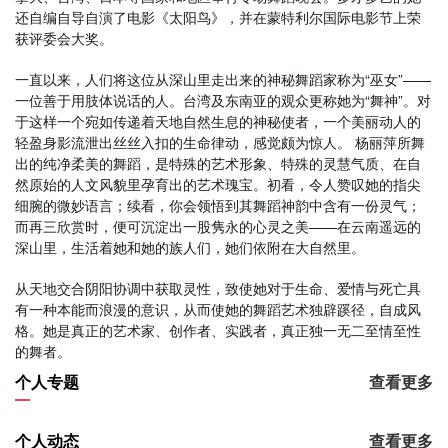
还自编自导自演了电影《太阳鸟》，并在蒙特利尔国际电影节上荣
获评委会大奖。
一直以来，人们将这位从深山里走出来的神秘舞蹈家称为“巫女”——
一位善于用肢体说话的人。台湾及东南亚的观众更称她为“舞神”。对
于这样一个宛如传递着天地自然生息的神秘使者，一个美丽动人的
轻盈身影流泄出丝丝入扣的生命律动，感觉颇为惊人。 杨丽萍所舞
出的纯净柔美的舞蹈，是特殊的艺术形象、特殊的灵慧气质、在自
然原始的人文风貌里孕育出的艺术瑰宝。初看，令人赞叹她的指尖
细腕的微妙语言；续看，你会领悟到其舞蹈神韵中含有一份灵气；
而再三欣赏时，便可沉淀出一股隽永的心灵之美——在云南遥远的
深山里，生活着她和她的族人们，她们依附在大自然里。
从天地交合阴阳协调中获取灵性，致使她对于生命、爱情与死亡具
有一种本能而浪漫的意识，从而使她的舞蹈艺术独辟蹊径，自成风
格。她是真正的艺术家、创作者、实践者，真正独一无二至情至性
的舞者。
个人专题
查看更多
个人动态
查看更多