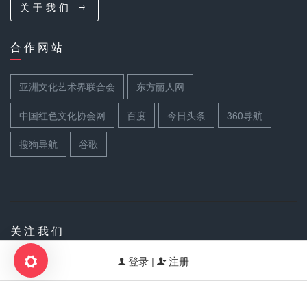
关 于 我 们
合 作 网 站
亚洲文化艺术界联合会
东方丽人网
中国红色文化协会网
百度
今日头条
360导航
搜狗导航
谷歌
关 注 我 们
登录 |
注册
扫码关注世界文联官方公众号