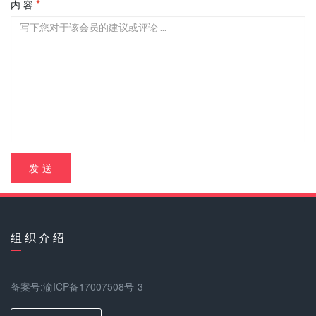
内 容
发 送
组 织 介 绍
备案号:渝ICP备17007508号-3