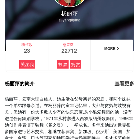
杨丽萍
@yangliping
粉丝数
总票数+
MORE
23
22712
关注我
投票
赞赏
杨丽萍的简介
查看更多
杨丽萍，云南大理白族人。她生活在父母离异的家庭，和两个妹妹
一个弟弟跟母亲过。在杨丽萍的童年记忆里，大都与贫穷与歧视有
关，但她有一份大多数人少有的快乐态度,从小酷爱舞蹈的她，没有
进过任何舞蹈学校，1971年从村寨进入西双版纳州歌舞团。1986年
她创作并表演了独舞《雀之灵》，一举成名。多年来她出访世界很
多国家进行艺术交流，相继在菲律宾、新加坡、俄罗斯、美国、加
拿大、台湾、日本等国家和地区举行专场舞蹈晚会。多才多艺的她