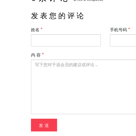
发 表 您 的 评 论
姓名
手机号码
内 容
发 送