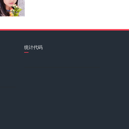
王凤伟
窦艺晴
统计代码
李伯清
杨康
严佳茵