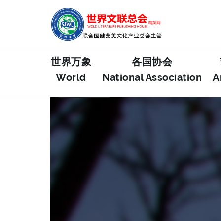
世界万象
各国协会
World
National Association
A
FEATURED