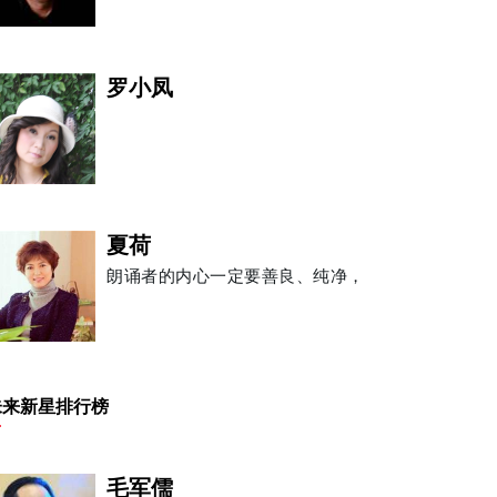
罗小凤
夏荷
朗诵者的内心一定要善良、纯净，
朱安禹
未来新星排行榜
毛军儒