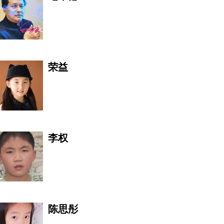
傅道彬
荣益
陈美琪
李权
赵洋
陈思彤