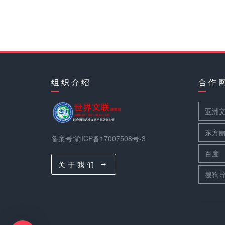
组 织 介 绍
合 作 
亚洲
东方
备案号:渝ICP备17007508号-3
百度
关 于 我 们
搜狗