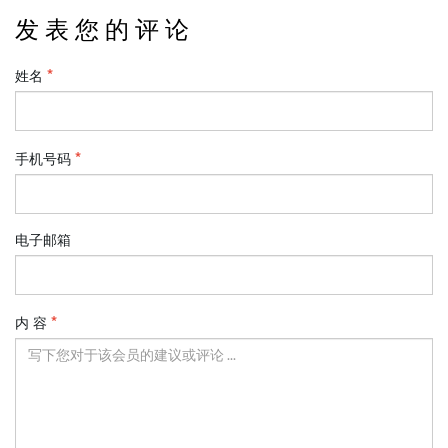
发 表 您 的 评 论
姓名
手机号码
电子邮箱
内 容