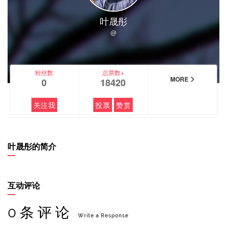
叶晟彤
@
粉丝数
总票数+
MORE
0
18420
关注我
投票
赞赏
叶晟彤的简介
互动评论
0 条 评 论
Write a Response