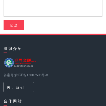
发 送
组 织 介 绍
备案号:渝ICP备17007508号-3
关 于 我 们
合 作 网 站