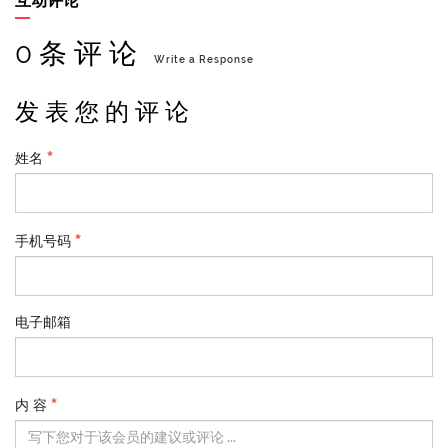
互动评论
0 条 评 论
Write a Response
发 表 您 的 评 论
姓名
手机号码
电子邮箱
内 容