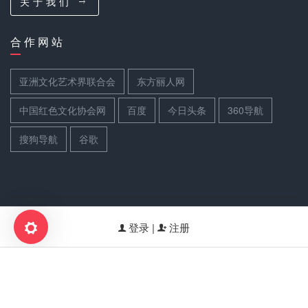
关 于 我 们
合 作 网 站
亚洲文化艺术界联合会
东方丽人网
中国红色文化协会网
百度
今日头条
360导航
搜狗导航
谷歌
关 注 我 们
登录 |
注册
扫码关注世界文联官方公众号