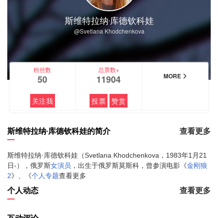
斯维特拉纳·库德钦科娃
@Svetlana Khodchenkova
粉丝数
总票数+
MORE
50
11904
关注我
投票
赞赏
斯维特拉纳·库德钦科娃的简介
查看更多
斯维特拉纳·库德钦科娃（Svetlana Khodchenkova，1983年1月21
日-），俄罗斯
女演员
，出生于俄罗斯莫斯科，曾参演电影《
金刚狼
个人专题
查看更多
2
》、《
个人动态
查看更多