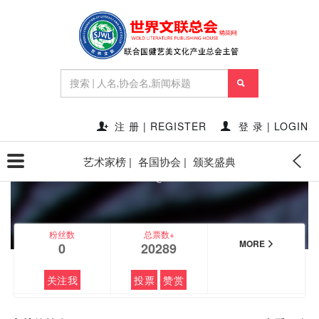
FEATURED
注 册 | REGISTER
登 录 | LOGIN
艺术家榜 |
各国协会 |
颁奖盛典
申林
@
粉丝数
总票数+
MORE
0
20289
关注我
投票
赞赏