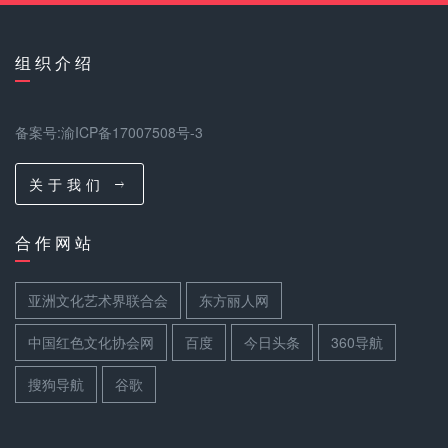
组 织 介 绍
备案号:渝ICP备17007508号-3
关 于 我 们
合 作 网 站
亚洲文化艺术界联合会
东方丽人网
中国红色文化协会网
百度
今日头条
360导航
搜狗导航
谷歌