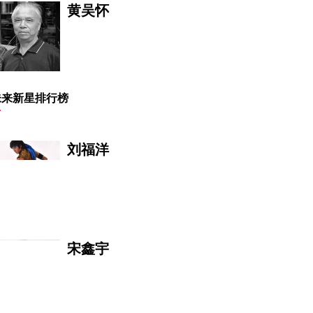
黄吴怀
未来新星排行榜
刘福洋
宋鑫宇