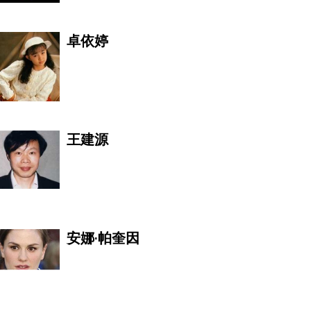
卓依婷
王建源
安娜·帕奎因