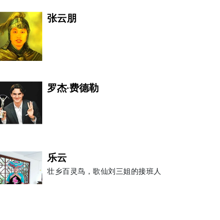
张云朋
罗杰·费德勒
乐云
壮乡百灵鸟，歌仙刘三姐的接班人