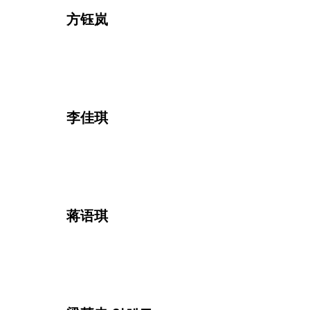
方钰岚
李佳琪
蒋语琪