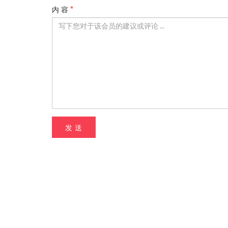
内 容
发 送