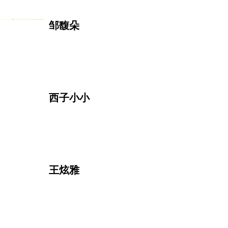
邹馥朵
西子小小
王炫雅