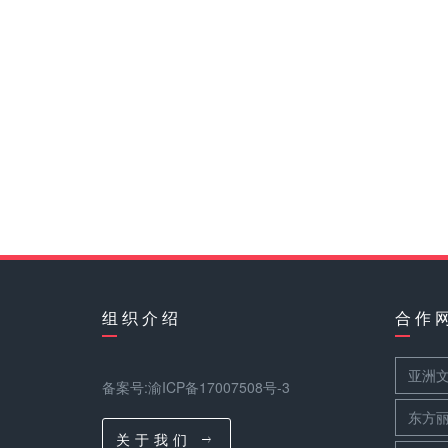
组 织 介 绍
合 作 
亚洲
备案号:渝ICP备17007508号-3
东方
关 于 我 们