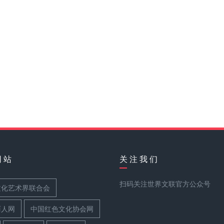
网 站
关 注 我 们
扫码关注世界文联官方公众号
文化艺术界联合会
丽人网
中国红色文化协会网