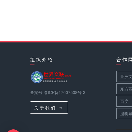
组 织 介 绍
合 作 
亚洲
东方
备案号:渝ICP备17007508号-3
百度
关 于 我 们
搜狗