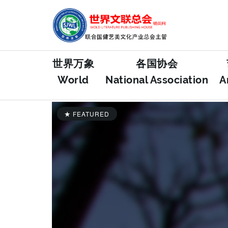
世界万象
各国协会
World
National Association
A
FEATURED