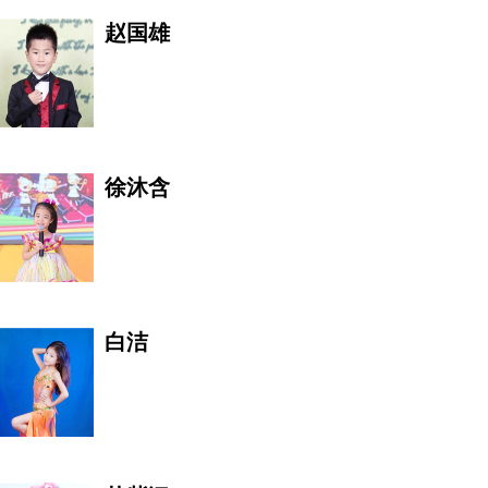
赵国雄
荒木经惟
徐沐含
刘海
事业促进会副主席 VICE C
白洁
乐南
幸福中国行爱心传递大使 现担任