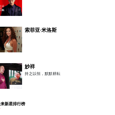
索菲亚·米洛斯
妙祥
持之以恒，默默耕耘
陈崎嵘
未来新星排行榜