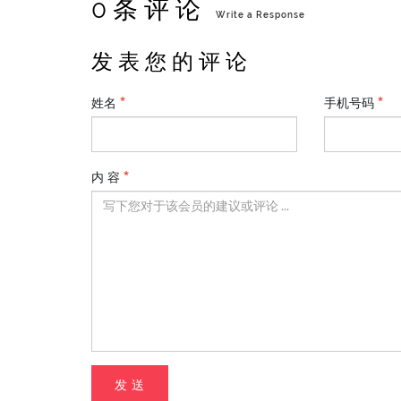
0 条 评 论
Write a Response
发 表 您 的 评 论
姓名
手机号码
内 容
发 送