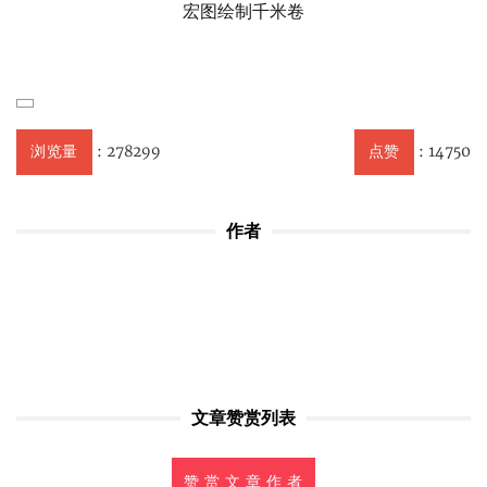
宏图绘制千米卷
:
278299
:
14750
浏览量
点赞
作者
文章赞赏列表
赞 赏 文 章 作 者