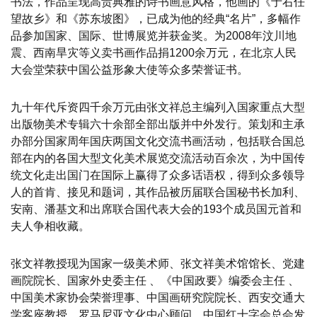
书法，作品呈现高贵典雅的诗书画意风格，他画的《于右任
望故乡》和《苏东坡图》，已成为他的经典“名片”，多幅作
品参加国家、国际、世博展览并获金奖。为2008年汶川地
震、西南旱灾等义卖书画作品捐1200余万元，在北京人民
大会堂荣获中国公益形象大使等众多荣誉证书。
九十年代斥资四千余万元由张文祥总主编列入国家重点大型
出版物美术专辑六十余部全部出版并中外发行。策划和主承
办部分国家周年国庆两国文化交流书画活动，包括联合国总
部在内的各国大型文化美术展览交流活动百余次，为中国传
统文化走出国门在国际上赢得了众多话语权，得到众多领导
人的首肯、接见和题词，其作品被历届联合国秘书长加利、
安南、潘基文和出席联合国代表大会的193个成员国元首和
夫人争相收藏。
张文祥教授现为国家一级美术师、张文祥美术馆馆长、党建
画院院长、国家外史委主任 、《中国政要》编委会主任 、
中国美术家协会荣誉理事、中国画研究院院长、西安交通大
学客座教授、罗马尼亚文化中心顾问，中国红十字会总会发