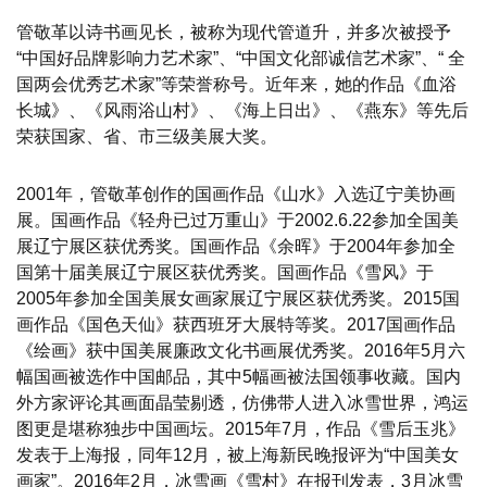
管敬革以诗书画见长，被称为现代管道升，并多次被授予
“中国好品牌影响力艺术家”、“中国文化部诚信艺术家”、“ 全
国两会优秀艺术家”等荣誉称号。近年来，她的作品《血浴
长城》、《风雨浴山村》、《海上日出》、《燕东》等先后
荣获国家、省、市三级美展大奖。
2001年，管敬革创作的国画作品《山水》入选辽宁美协画
展。国画作品《轻舟已过万重山》于2002.6.22参加全国美
展辽宁展区获优秀奖。国画作品《余晖》于2004年参加全
国第十届美展辽宁展区获优秀奖。国画作品《雪风》于
2005年参加全国美展女画家展辽宁展区获优秀奖。2015国
画作品《国色天仙》获西班牙大展特等奖。2017国画作品
《绘画》获中国美展廉政文化书画展优秀奖。2016年5月六
幅国画被选作中国邮品，其中5幅画被法国领事收藏。国内
外方家评论其画面晶莹剔透，仿佛带人进入冰雪世界，鸿运
图更是堪称独步中国画坛。2015年7月，作品《雪后玉兆》
发表于上海报，同年12月，被上海新民晚报评为“中国美女
画家”。2016年2月，冰雪画《雪村》在报刊发表，3月冰雪