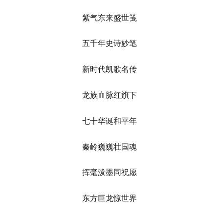
紫气东来盛世笺
五千年史诗妙笔
新时代凯歌名传
龙族血脉红旗下
七十华诞和平年
秦岭巍巍壮国魂
挥毫泼墨同祝愿
东方巨龙惊世界