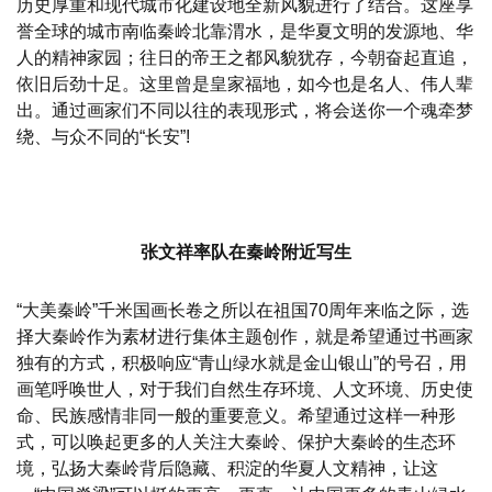
历史厚重和现代城市化建设地全新风貌进行了结合。这座享
誉全球的城市南临秦岭北靠渭水，是华夏文明的发源地、华
人的精神家园；往日的帝王之都风貌犹存，今朝奋起直追，
依旧后劲十足。这里曾是皇家福地，如今也是名人、伟人辈
出。通过画家们不同以往的表现形式，将会送你一个魂牵梦
绕、与众不同的“长安”!
张文祥率队在秦岭附近写生
“大美秦岭”千米国画长卷之所以在祖国70周年来临之际，选
择大秦岭作为素材进行集体主题创作，就是希望通过书画家
独有的方式，积极响应“青山绿水就是金山银山”的号召，用
画笔呼唤世人，对于我们自然生存环境、人文环境、历史使
命、民族感情非同一般的重要意义。希望通过这样一种形
式，可以唤起更多的人关注大秦岭、保护大秦岭的生态环
境，弘扬大秦岭背后隐藏、积淀的华夏人文精神，让这