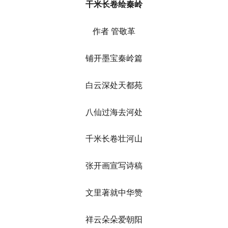
干米长卷绘秦岭
作者 管敬革
铺开墨宝秦岭篇
白云深处天都苑
八仙过海去河处
千米长卷壮河山
张开画宣写诗稿
文里著就中华赞
祥云朵朵爱朝阳