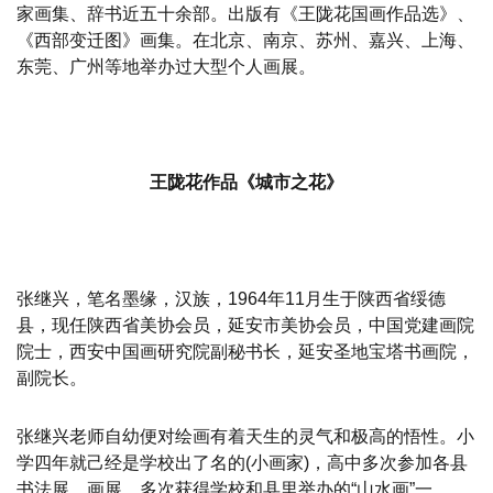
家画集、辞书近五十余部。出版有《王陇花国画作品选》、
《西部变迁图》画集。在北京、南京、苏州、嘉兴、上海、
东莞、广州等地举办过大型个人画展。
王陇花作品《城市之花》
张继兴，笔名墨缘，汉族，1964年11月生于陕西省绥德
县，现任陕西省美协会员，延安市美协会员，中国党建画院
院士，西安中国画研究院副秘书长，延安圣地宝塔书画院，
副院长。
张继兴老师自幼便对绘画有着天生的灵气和极高的悟性。小
学四年就己经是学校出了名的(小画家)，高中多次参加各县
书法展，画展，多次获得学校和县里举办的“山水画”一、