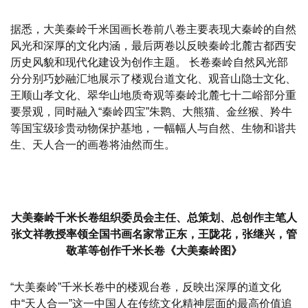
据悉，大美秦岭千米国画长卷前八卷主要表现大秦岭的自然
风光和深厚的文化内涵，最后两卷以反映秦岭北麓古都西安
历史风貌和现代化建设为创作主题。 长卷秦岭自然风光部
分分别巧妙融汇地展示了楼观台道文化、观音山隐士文化、
王顺山孝文化、翠华山地质奇观等秦岭北麓七十二峪部分重
要景观，同时融入“秦岭四宝”朱鹮、大熊猫、金丝猴、羚牛
等国宝级珍贵动物保护基地，一幅幅人与自然、生物和谐共
生、天人合一的画卷将油然而生。
大美秦岭千米长卷组织委员会主任、总策划、总创作主笔人
张文祥教授率领全国书画名家常正东，王陇花，张继兴，管
敬革等创作千米长卷《大美秦岭图》
“大美秦岭”千米长卷中的楼观台卷，反映出深厚的道文化
中“天人合一”这一中国人在传统文化精神层面的最高价值追