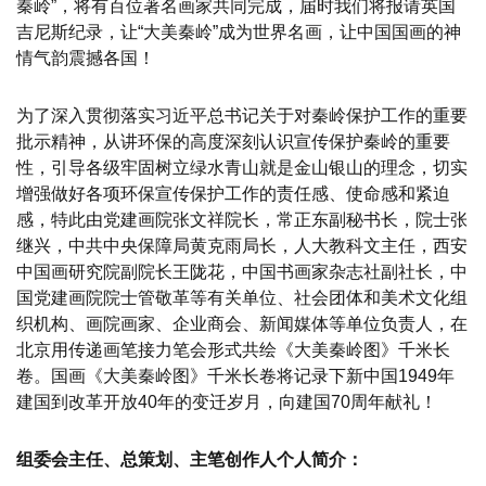
秦岭”，将有百位著名画家共同完成，届时我们将报请英国
吉尼斯纪录，让“大美秦岭”成为世界名画，让中国国画的神
情气韵震撼各国！
为了深入贯彻落实习近平总书记关于对秦岭保护工作的重要
批示精神，从讲环保的高度深刻认识宣传保护秦岭的重要
性，引导各级牢固树立绿水青山就是金山银山的理念，切实
增强做好各项环保宣传保护工作的责任感、使命感和紧迫
感，特此由党建画院张文祥院长，常正东副秘书长，院士张
继兴，中共中央保障局黄克雨局长，人大教科文主任，西安
中国画研究院副院长王陇花，中国书画家杂志社副社长，中
国党建画院院士管敬革等有关单位、社会团体和美术文化组
织机构、画院画家、企业商会、新闻媒体等单位负责人，在
北京用传递画笔接力笔会形式共绘《大美秦岭图》千米长
卷。国画《大美秦岭图》千米长卷将记录下新中国1949年
建国到改革开放40年的变迁岁月，向建国70周年献礼！
组委会主任、总策划、主笔创作人个人简介：