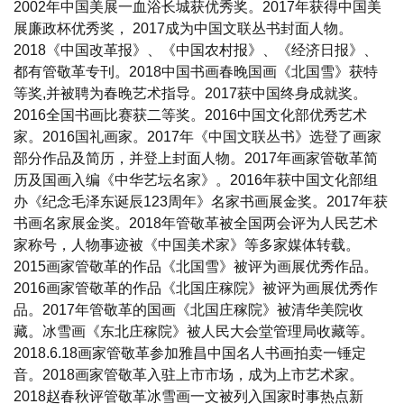
2002年中国美展一血浴长城获优秀奖。2017年获得中国美
展廉政杯优秀奖， 2017成为中国文联丛书封面人物。
2018《中国改革报》、《中国农村报》、《经济日报》、
都有管敬革专刊。2018中国书画春晚国画《北国雪》获特
等奖,并被聘为春晚艺术指导。2017获中国终身成就奖。
2016全国书画比赛获二等奖。2016中国文化部优秀艺术
家。2016国礼画家。2017年《中国文联丛书》选登了画家
部分作品及简历，并登上封面人物。2017年画家管敬革简
历及国画入编《中华艺坛名家》。2016年获中国文化部组
办《纪念毛泽东诞辰123周年》名家书画展金奖。2017年获
书画名家展金奖。2018年管敬革被全国两会评为人民艺术
家称号，人物事迹被《中国美术家》等多家媒体转载。
2015画家管敬革的作品《北国雪》被评为画展优秀作品。
2016画家管敬革的作品《北国庄稼院》被评为画展优秀作
品。2017年管敬革的国画《北国庄稼院》被清华美院收
藏。冰雪画《东北庄稼院》被人民大会堂管理局收藏等。
2018.6.18画家管敬革参加雅昌中国名人书画拍卖一锤定
音。2018画家管敬革入驻上市市场，成为上市艺术家。
2018赵春秋评管敬革冰雪画一文被列入国家时事热点新