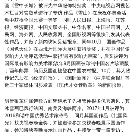
画《雪中长城》被评为中华服饰特别奖，中央电视台网视艺
术栏目对管敬革进行了专访;作品《雪山》在庆祝冬奥会活
动中获得全国比赛一等奖，同时人民日报、上海报、江苏
报、经济商报、中国文联丛书、中华名家、中国书画网、人
民网、海外网、人民收藏网、全国影视网等很快刊发其代表
性作品，并做了新闻访问见诸报章。同年10月，国画作品
《国色天仙》在西班牙国际大展中获特等奖，并在中国骄傲
影响力人物评选活动中获得“最有影响力画家”，后又被评为
国际最有影响力美术家;该年9月国画被印制中国名片珍藏版
丁酉年邮票，简历及国画被登在中国农村报。10月，其人物
传记先后在《经济商报》、《国际新闻》《两岸联合报》等
近三十家媒体同步发表 《现代才女管敬革》的新闻报道。
另管敬革词赋诗歌方面皆继承了先祖管仲很多优秀遗风，其
冰雪画已风行法国、南美及海峡两岸。2017年1月被评为
2016和谐中国优秀艺术家称号， 同月其国画作品《北国风
光》获央视春晚金奖，并被邀请参加央视春晚展示国画作
品，参加海峡春晚展示国画作品，并接受一带一路专访，