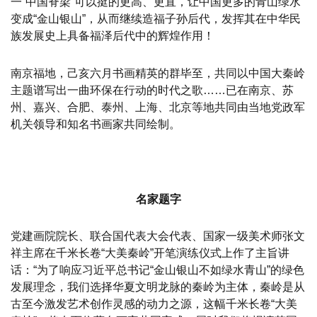
一“中国脊梁”可以挺的更高、更直，让中国更多的青山绿水
变成“金山银山”，从而继续造福子孙后代，发挥其在中华民
族发展史上具备福泽后代中的辉煌作用！
南京福地，己亥六月书画精英的群毕至，共同以中国大秦岭
主题谱写出一曲环保在行动的时代之歌……已在南京、苏
州、嘉兴、合肥、泰州、上海、北京等地共同由当地党政军
机关领导和知名书画家共同绘制。
名家题字
党建画院院长、联合国代表大会代表、国家一级美术师张文
祥主席在千米长卷“大美秦岭”开笔演练仪式上作了主旨讲
话：“为了响应习近平总书记“金山银山不如绿水青山”的绿色
发展理念，我们选择华夏文明龙脉的秦岭为主体，秦岭是从
古至今激发艺术创作灵感的动力之源，这幅千米长卷“大美