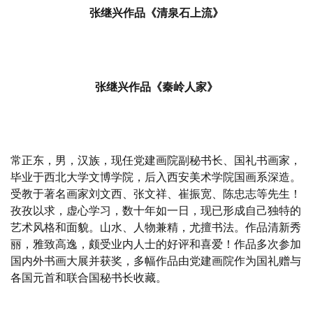
张继兴作品《清泉石上流》
张继兴作品《秦岭人家》
常正东，男，汉族，现任党建画院副秘书长、国礼书画家，
毕业于西北大学文博学院，后入西安美术学院国画系深造。
受教于著名画家刘文西、张文祥、崔振宽、陈忠志等先生！
孜孜以求，虚心学习，数十年如一日，现已形成自己独特的
艺术风格和面貌。山水、人物兼精，尤擅书法。作品清新秀
丽，雅致高逸，颇受业内人士的好评和喜爱！作品多次参加
国内外书画大展并获奖，多幅作品由党建画院作为国礼赠与
各国元首和联合国秘书长收藏。