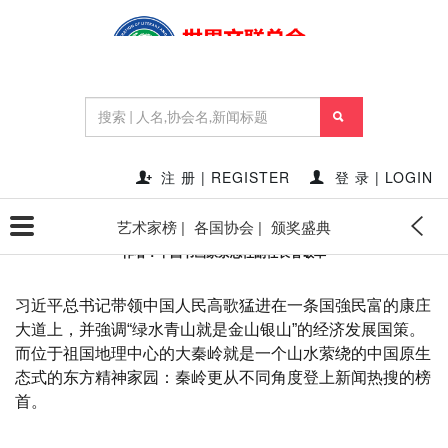
首页
新闻资讯
管敬革报道||张文祥引领中国书画名家
共绘千米大美秦岭图
2019-06-22 15:21:03
点赞量:
14750
点击量:
278299
作者:
注 册 | REGISTER
登 录 | LOGIN
张文祥引领中国书画名家共绘千米大美秦岭图
艺术家榜 |
各国协会 |
颁奖盛典
作者：中国书画家杂志社副社长管敬革
习近平总书记带领中国人民高歌猛进在一条国強民富的康庄
大道上，并強调“绿水青山就是金山银山”的经济发展国策。
而位于祖国地理中心的大秦岭就是一个山水萦绕的中国原生
态式的东方精神家园：秦岭更从不同角度登上新闻热搜的榜
首。