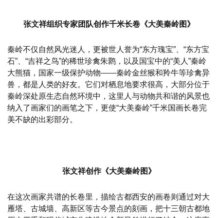
张文祥组织专家团队创作千米长卷《大美秦岭图》
秦岭不仅自然风光迷人，更被世人誉为“东方瑰宝”、“东方宝
石”、“吉祥之鸟”的稀世珍禽朱鹮，以及国宝中的“美人”秦岭
大熊猫，国家一级保护动物——秦岭金丝猴和羚牛等珍禽异
兽，都是人类的好友。它们对栖息地要求很高，大部分位于
秦岭深处原生态自然环境中，这里人与动物共和谐的风景也
纳入了画家们的画笔之下，更使“大美秦岭”千米国画长卷完
美不缺的出彩部分。
张文祥创作《大美秦岭图》
在这次画家共谱的长卷里，描绘古都西安的画卷则通过对大
雁塔、古城墙、高新区等古今景点的刻画，把十三朝古都地