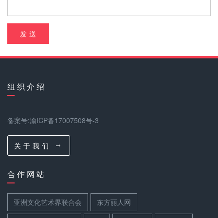
发 送
组 织 介 绍
备案号:渝ICP备17007508号-3
关 于 我 们
合 作 网 站
亚洲文化艺术界联合会
东方丽人网