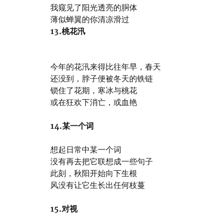
我窥见了阳光透亮的胴体
薄似蝉翼的你清凉滑过
13.桃花汛
今年的花汛来得比往年早，春天
还没到，脖子便被冬天的铁链
锁住了花期，寒冰与桃花
或在狂欢下消亡，或血艳
14.某一个词
想起日常中某一个词
没有再去把它联想成一些句子
此刻，秋阳开始向下生根
风没有让它生长出任何枝蔓
15.对视