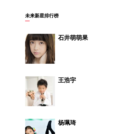
姜杰
未来新星排行榜
石井萌萌果
周东生 Zhou
理事 DIRECTOR
OF
王浩宇
朱利安·德拉克
斯
杨珮琦