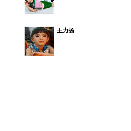
韩羽
王力扬
臧长青
尚琪祺
圣融轩
Daniel H