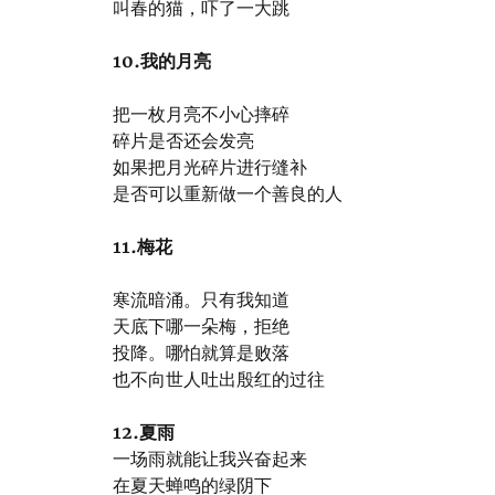
叫春的猫，吓了一大跳
10.我的月亮
把一枚月亮不小心摔碎
碎片是否还会发亮
如果把月光碎片进行缝补
是否可以重新做一个善良的人
11.梅花
寒流暗涌。只有我知道
天底下哪一朵梅，拒绝
投降。哪怕就算是败落
也不向世人吐出殷红的过往
12.
夏雨
一场雨就能让我兴奋起来
在夏天蝉鸣的绿阴下