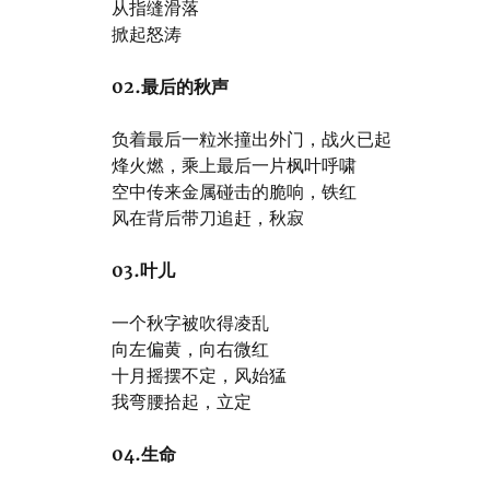
从指缝滑落
掀起怒涛
02.最后的秋声
负着最后一粒米撞出外门，战火已起
烽火燃，乘上最后一片枫叶呼啸
空中传来金属碰击的脆响，铁红
风在背后带刀追赶，秋寂
03.叶儿
一个秋字被吹得凌乱
向左偏黄，向右微红
十月摇摆不定，风始猛
我弯腰拾起，立定
04.生命