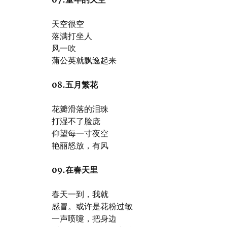
07.童年的天空
天空很空
落满打坐人
风一吹
蒲公英就飘逸起来
08.五月繁花
花瓣滑落的泪珠
打湿不了脸庞
仰望每一寸夜空
艳丽怒放，有风
09.在春天里
春天一到，我就
感冒。或许是花粉过敏
一声喷嚏，把身边