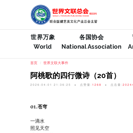
世界万象
各国协会
World
National Association
A
首页
世界文联大事件
阿桃歌的四行微诗（20首）
2026-04-01 21:36:25
点赞量:
1268
点击量:
2024
01.苍穹
一滴水
照见天空