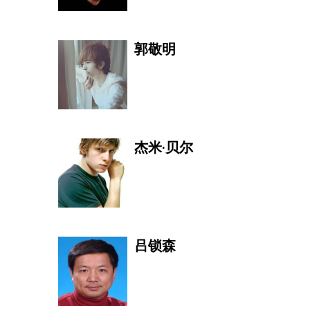
郭敬明
杰米·贝尔
吕锁森