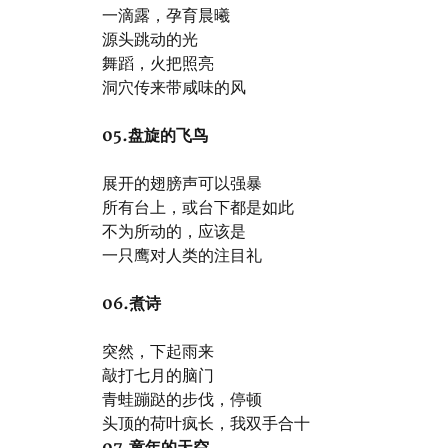
一滴露，孕育晨曦
源头跳动的光
舞蹈，火把照亮
洞穴传来带咸味的风
05.盘旋的飞鸟
展开的翅膀声可以强暴
所有台上，或台下都是如此
不为所动的，应该是
一只鹰对人类的注目礼
06.煮诗
突然，下起雨来
敲打七月的脑门
青蛙蹦跶的步伐，停顿
头顶的荷叶疯长，我双手合十