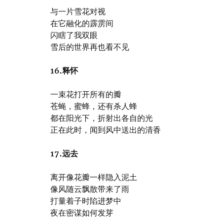
与一片雪花对视
在它融化的霹雳间
闪瞎了我双眼
雪后的世界再也看不见
16.
释怀
一束花打开所有的瓣
苍蝇，蜜蜂，还有杀人蜂
都在阳光下，折射出各自的光
正在此时，闻到风中送出的清香
17.远去
离开像花瓣一样隐入泥土
像风随云飘散带来了雨
打量着子时陷进梦中
夜在密谋如何发芽