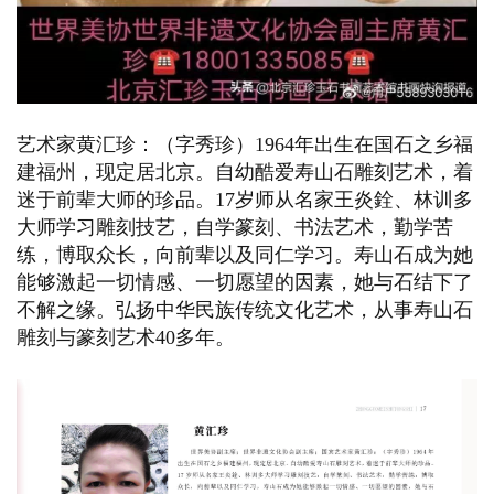
艺术家黄汇珍：（字秀珍）1964年出生在国石之乡福
建福州，现定居北京。自幼酷爱寿山石雕刻艺术，着
迷于前辈大师的珍品。17岁师从名家王炎銓、林训多
大师学习雕刻技艺，自学篆刻、书法艺术，勤学苦
练，博取众长，向前辈以及同仁学习。寿山石成为她
能够激起一切情感、一切愿望的因素，她与石结下了
不解之缘。弘扬中华民族传统文化艺术，从事寿山石
雕刻与篆刻艺术40多年。