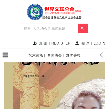
首页
艺术家专题动态
书法艺术家黄汇珍
2023-07-04 21:14:21
点赞量:
23092
点击量:
371047
作者:
秘书处SECRETARY'S OFFICE
注 册 | REGISTER
登 录 | LOGIN
艺术家榜 |
各国协会 |
颁奖盛典