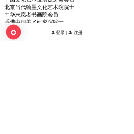
北京当代翰墨文化艺术院院士
中华志愿者书画院会员
香港中国美术研究院院士
荣获：中华国粹艺术家——黄汇珍
登录 |
注册
中华艺术人物——黄汇珍
【礼赞劳动美·丹青绘五一】中国艺术百花奖——黄
汇珍
《艺术为人民》特别推荐艺术家——黄汇珍
官方推荐人民书画家荣誉榜 ——黄汇珍
黄汇珍书法作品被澳门
文化艺术品产权交易所签约艺术家
黄汇珍——艺坛名家纽约时代广场海外展播
走向世界新时代艺术家——特别推荐黄汇珍