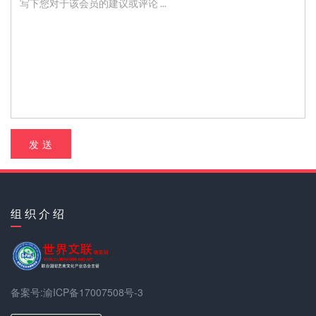
发 送
组 织 介 绍
备案号:渝ICP备17007508号-3