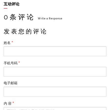
互动评论
0 条 评 论
Write a Response
发 表 您 的 评 论
姓名
手机号码
电子邮箱
内 容