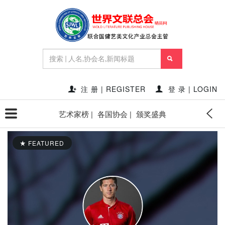
注 册 | REGISTER
登 录 | LOGIN
艺术家榜 |
各国协会 |
颁奖盛典
FEATURED