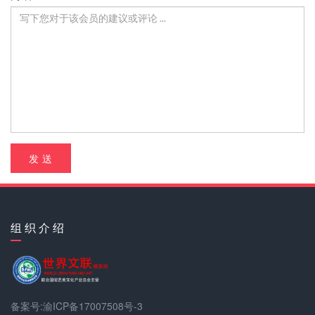
发 送
组 织 介 绍
备案号:渝ICP备17007508号-3