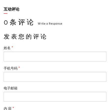
互动评论
0 条 评 论
Write a Response
发 表 您 的 评 论
姓名
手机号码
电子邮箱
内 容