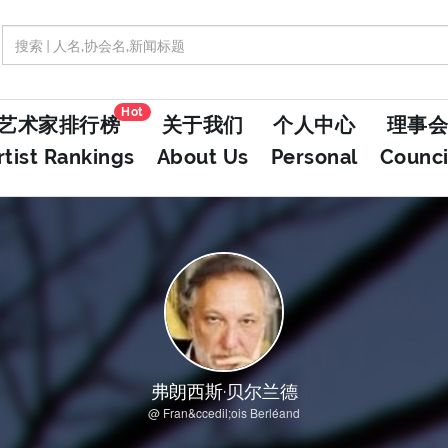
Hot
艺术家排行榜
关于我们
个人中心
理事会
rtist Rankings
About Us
Personal
Counci
弗朗西斯·贝尔兰德
@ Fran&ccedil;ois Berléand