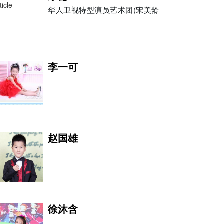
华人卫视特型演员艺术团(宋美龄
妙祥
持之以恒，默默耕耘
李一可
陈崎嵘
赵国雄
荒木经惟
徐沐含