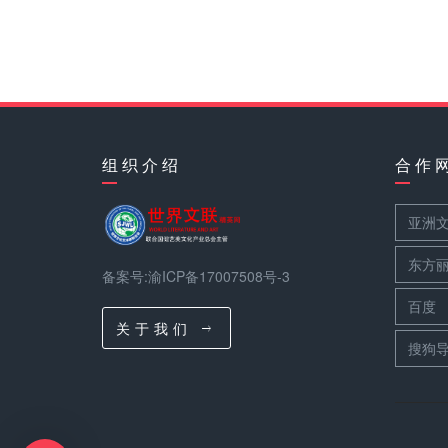
组 织 介 绍
合 作 
亚洲
东方
备案号:渝ICP备17007508号-3
百度
关 于 我 们
搜狗