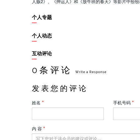
人贩2》、《押运人》和《放牛班的春天》等影片中纷纷
个人专题
个人动态
互动评论
0 条 评 论
Write a Response
发 表 您 的 评 论
姓名
手机号码
内 容