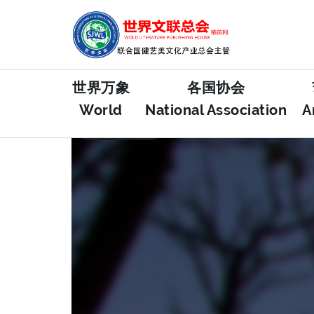
世界万象
各国协会
World
National Association
A
FEATURED