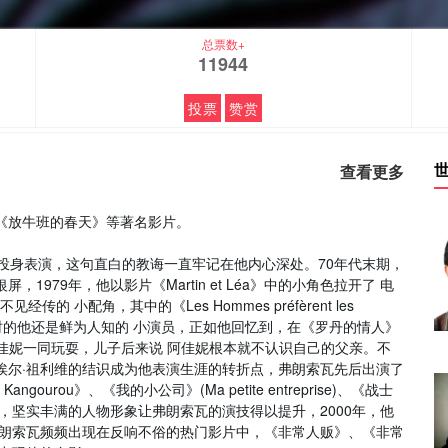
总票数+
11944
投票
赞赏
查看更多
《放牛班的春天》等著名影片。
要投身表演，这句直白的教诲一直牢记在他内心深处。70年代末期，
979年，他以影片《Martin et Léa》中的小角色拉开了 电
 小配角，其中的《Les Hommes préfèrent les
了好评，当时的他还是鲜为人知的 小演员，正如他回忆到，在《罗丹的情人》
莎贝尔·阿佳妮一同玩耍，儿子后来说 阿佳妮根本就不认识自己的父亲。不
埃尔·祖利维的结识成为他表演生涯的转折点，弗朗索瓦先后出演了
gourou》、《我的小公司》(Ma petite entreprise)、《战士
ésistible》，坚实丰满的人物形象让弗朗索瓦的演技得以提升，2000年，他
弗朗索瓦频频出现在反响不俗的热门影片中，《非常人贩》、《非常