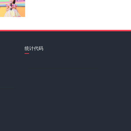
刘海
事业促进会副主席 VICE C
白洁
统计代码
乐南
幸福中国行爱心传递大使 现担任
范紫涵
姜亦珊