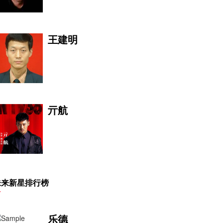
王建明
亓航
索菲亚·米洛斯
未来新星排行榜
乐德