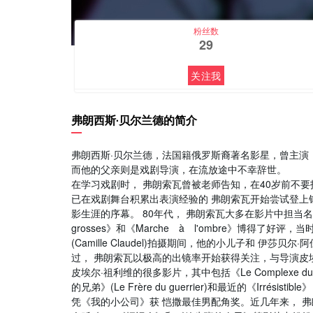
粉丝数
29
关注我
弗朗西斯·贝尔兰德的简介
弗朗西斯·贝尔兰德，法国籍俄罗斯裔著名影星，曾主演
而他的父亲则是戏剧导演，在流放途中不幸辞世。
在学习戏剧时， 弗朗索瓦曾被老师告知，在40岁前不
已在戏剧舞台积累出表演经验的 弗朗索瓦开始尝试登上银屏，1
影生涯的序幕。 80年代， 弗朗索瓦大多在影片中担当名不见经传的
grosses》和《Marche à l'ombre》博得
(Camille Claudel)拍摄期间，他的小儿子和 伊
过， 弗朗索瓦以极高的出镜率开始获得关注，与导演皮
皮埃尔·祖利维的很多影片，其中包括《Le Complexe du Kan
的兄弟》(Le Frère du guerrier)和最近的《Irr
凭《我的小公司》获 恺撒最佳男配角奖。近几年来， 