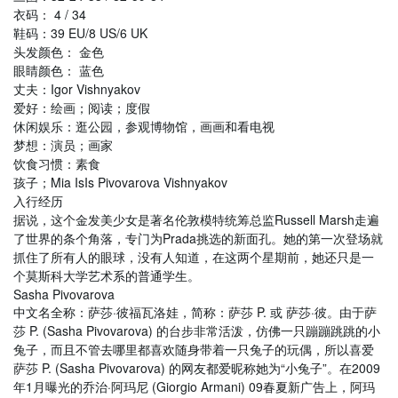
衣码： 4 / 34
鞋码：39 EU/8 US/6 UK
头发颜色： 金色
眼睛颜色： 蓝色
丈夫：Igor Vishnyakov
爱好：绘画；阅读；度假
休闲娱乐：逛公园，参观博物馆，画画和看电视
梦想：演员；画家
饮食习惯：素食
孩子；Mia IsIs Pivovarova Vishnyakov
入行经历
据说，这个金发美少女是著名伦敦模特统筹总监Russell Marsh走遍
了世界的条个角落，专门为Prada挑选的新面孔。她的第一次登场就
抓住了所有人的眼球，没有人知道，在这两个星期前，她还只是一
个莫斯科大学艺术系的普通学生。
Sasha Pivovarova
中文名全称：萨莎·彼福瓦洛娃，简称：萨莎 P. 或 萨莎·彼。由于萨
莎 P. (Sasha Pivovarova) 的台步非常活泼，仿佛一只蹦蹦跳跳的小
兔子，而且不管去哪里都喜欢随身带着一只兔子的玩偶，所以喜爱
萨莎 P. (Sasha Pivovarova) 的网友都爱昵称她为“小兔子”。在2009
年1月曝光的乔治·阿玛尼 (Giorgio Armani) 09春夏新广告上，阿玛