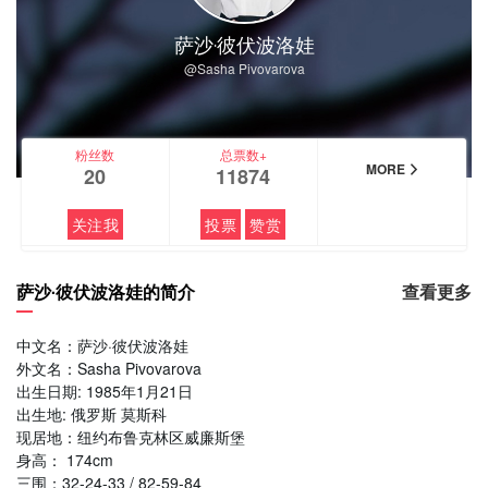
萨沙·彼伏波洛娃
@Sasha Pivovarova
粉丝数
总票数+
MORE
20
11874
关注我
投票
赞赏
萨沙·彼伏波洛娃的简介
查看更多
中文名：萨沙·彼伏波洛娃
外文名：Sasha Pivovarova
出生日期: 1985年1月21日
出生地: 俄罗斯 莫斯科
现居地：纽约布鲁克林区威廉斯堡
身高： 174cm
三围：32-24-33 / 82-59-84